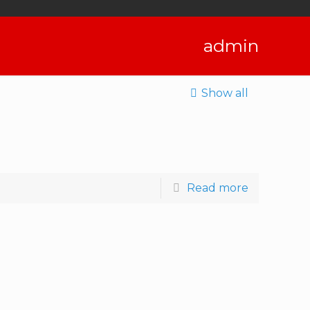
admin
Show all
Read more