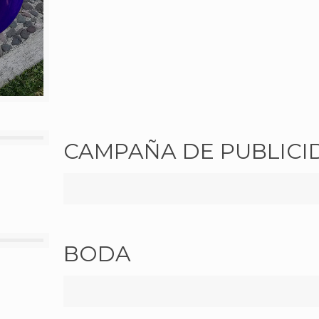
CAMPAÑA DE PUBLICI
BODA